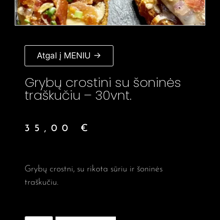
Atgal į MENIU →
Grybų crostini su šoninės
traškučiu – 30vnt.
35,00
€
Grybų crostni, su rikota sūriu ir šoninės
traškučiu.